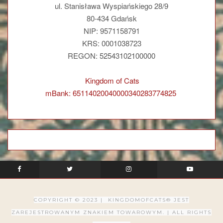
ul. Stanisława Wyspiańskiego 28/9
80-434 Gdańsk
NIP: 9571158791
KRS: 0001038723
REGON: 52543102100000
Kingdom of Cats
mBank: 65114020040000340283774825
COPYRIGHT © 2023 | KINGDOMOFCATS® JEST
ZAREJESTROWANYM ZNAKIEM TOWAROWYM. |
ALL RIGHTS