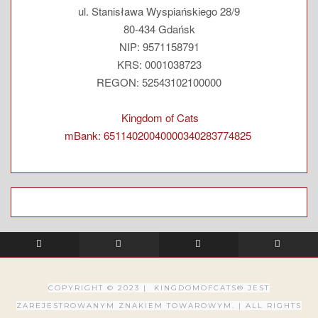
ul. Stanisława Wyspiańskiego 28/9
80-434 Gdańsk
NIP: 9571158791
KRS: 0001038723
REGON: 52543102100000
Kingdom of Cats
mBank: 65114020040000340283774825
COPYRIGHT © 2023 | KINGDOMOFCATS® JEST
ZAREJESTROWANYM ZNAKIEM TOWAROWYM. |
ALL RIGHTS