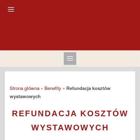
Skip
to
content
Kingdom of Cats
Strona główna
»
Benefity
»
Refundacja kosztów
wystawowych
REFUNDACJA KOSZTÓW
WYSTAWOWYCH