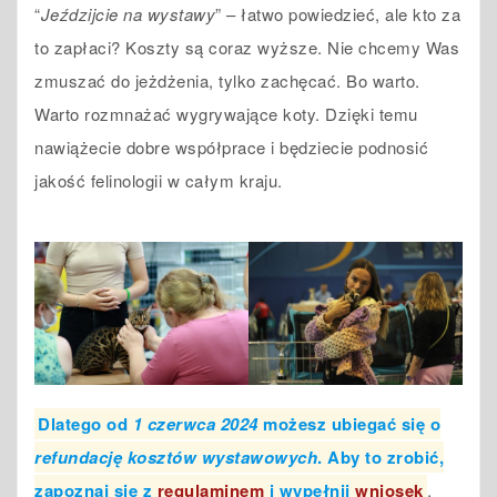
“
Jeździjcie na wystawy
” – łatwo powiedzieć, ale kto za
to zapłaci? Koszty są coraz wyższe. Nie chcemy Was
zmuszać do jeżdżenia, tylko zachęcać. Bo warto.
Warto rozmnażać wygrywające koty. Dzięki temu
nawiążecie dobre współprace i będziecie podnosić
jakość felinologii w całym kraju.
Dlatego od
1 czerwca 2024
możesz ubiegać się o
refundację kosztów wystawowych
. Aby to zrobić,
zapoznaj się z
regulaminem
i wypełnij
wniosek
.