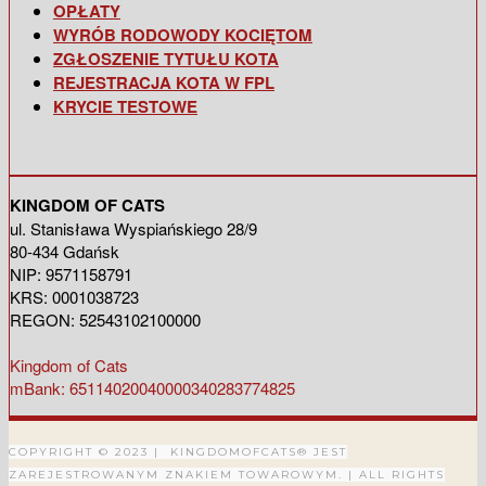
OPŁATY
WYRÓB RODOWODY KOCIĘTOM
ZGŁOSZENIE TYTUŁU KOTA
REJESTRACJA KOTA W FPL
KRYCIE TESTOWE
KINGDOM OF CATS
ul. Stanisława Wyspiańskiego 28/9
80-434 Gdańsk
NIP: 9571158791
KRS: 0001038723
REGON: 52543102100000
Kingdom of Cats
mBank: 65114020040000340283774825
COPYRIGHT © 2023 | KINGDOMOFCATS® JEST
ZAREJESTROWANYM ZNAKIEM TOWAROWYM. |
ALL RIGHTS