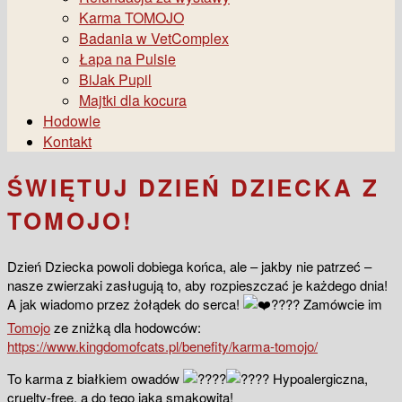
Karma TOMOJO
Badania w VetComplex
Łapa na Pulsie
BiJak Pupil
Majtki dla kocura
Hodowle
Kontakt
ŚWIĘTUJ DZIEŃ DZIECKA Z
TOMOJO!
Dzień Dziecka powoli dobiega końca, ale – jakby nie patrzeć –
nasze zwierzaki zasługują to, aby rozpieszczać je każdego dnia!
A jak wiadomo przez żołądek do serca!
Zamówcie im
Tomojo
ze zniżką dla hodowców:
https://www.kingdomofcats.pl/benefity/karma-tomojo/
To karma z białkiem owadów
Hypoalergiczna,
cruelty-free, a do tego jaka smakowita!